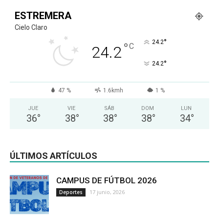
ESTREMERA
Cielo Claro
°
24.2
°
C
24.2
°
24.2
47 %
1.6kmh
1 %
JUE
VIE
SÁB
DOM
LUN
36
°
38
°
38
°
38
°
34
°
ÚLTIMOS ARTÍCULOS
CAMPUS DE FÚTBOL 2026
17 junio, 2026
Deportes