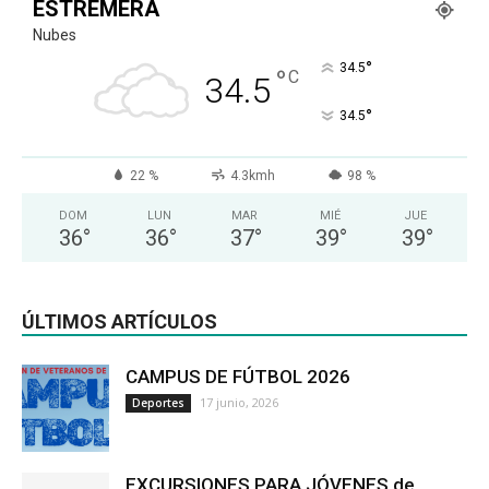
ESTREMERA
Nubes
°
34.5
°
C
34.5
°
34.5
22 %
4.3kmh
98 %
DOM
LUN
MAR
MIÉ
JUE
36
°
36
°
37
°
39
°
39
°
ÚLTIMOS ARTÍCULOS
CAMPUS DE FÚTBOL 2026
17 junio, 2026
Deportes
EXCURSIONES PARA JÓVENES de